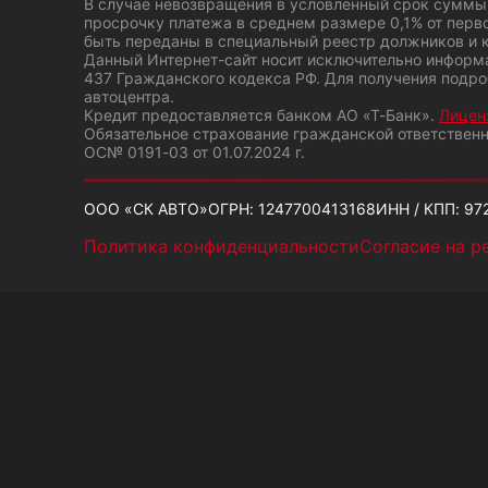
В случае невозвращения в условленный срок суммы 
просрочку платежа в среднем размере 0,1% от перв
быть переданы в специальный реестр должников и к
Данный Интернет-сайт носит исключительно информа
437 Гражданского кодекса РФ. Для получения подро
автоцентра.
Кредит предоставляется банком АО «Т-Банк».
Лицен
Обязательное страхование гражданской ответствен
ОС№ 0191-03 от 01.07.2024 г.
ООО «СК АВТО»
ОГРН: 1247700413168
ИНН / КПП: 97
Политика конфиденциальности
Согласие на р