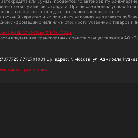
автокредита или суммы процентов по автокредиту банк-партнер
оначальной суммы автокредита. При несоблюдении условий пог
оллекторское агентство для взыскания задолженности.
ционный характер и ни при каких условиях не является публи
бной информации о наличии и стоимости указанных товаров и (
зия ЦБ РФ № 2673 от 09.07.2024 г
ности владельцев транспортных средств осуществляется АО «Т
27077725 / 772701001
Юр. адрес: г. Москва, ул. Адмирала Руднев
екламную рассылку